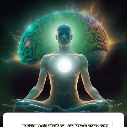
“অসাধারণ হওয়ার চাবিকাঠি হল, কোন নিয়মগুলি অনুসরণ করতে