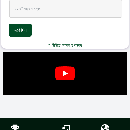
জমা দিন
* সীমিত আসন উপলব্ধ