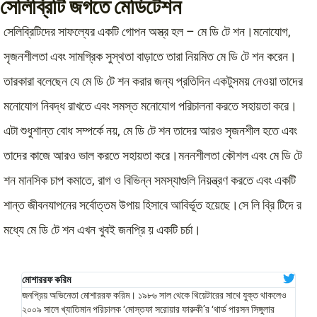
সেলিব্রিটি জগতে মেডিটেশন
সেলিব্রিটিদের সাফল্যের একটি গোপন অস্ত্র হল – মে ডি টে শন।মনোযোগ,
সৃজনশীলতা এবং সামগ্রিক সুস্থতা বাড়াতে তারা নিয়মিত মে ডি টে শন করেন।
তারকারা বলেছেন যে মে ডি টে শন করার জন্য প্রতিদিন একটুসময় নেওয়া তাদের
মনোযোগ নিবদ্ধ রাখতে এবং সমস্ত মনোযোগ পরিচালনা করতে সহায়তা করে।
এটা শুধুশান্ত বোধ সম্পর্কে নয়, মে ডি টে শন তাদের আরও সৃজনশীল হতে এবং
তাদের কাজে আরও ভাল করতে সহায়তা করে।মননশীলতা কৌশল এবং মে ডি টে
শন মানসিক চাপ কমাতে, রাগ ও বিভিন্ন সমস্যাগুলি নিয়ন্ত্রণ করতে এবং একটি
শান্ত জীবনযাপনের সর্বোত্তম উপায় হিসাবে আবির্ভূত হয়েছে।সে লি ব্রি টিদে র
মধ্যে মে ডি টে শন এখন খুবই জনপ্রি য় একটি চর্চা।
মোশাররফ করিম
মুরাদ
জনপ্রিয় অভিনেতা মোশাররফ করিম। ১৯৮৬ সাল থেকে থিয়েটারের সাথে যুক্ত থাকলেও
স্বনাম
২০০৯ সালে খ্যাতিমান পরিচালক ‘মোস্তফা সরোয়ার ফারুকী’র ‘থার্ড পারসন সিঙ্গুলার
(২০০৮)