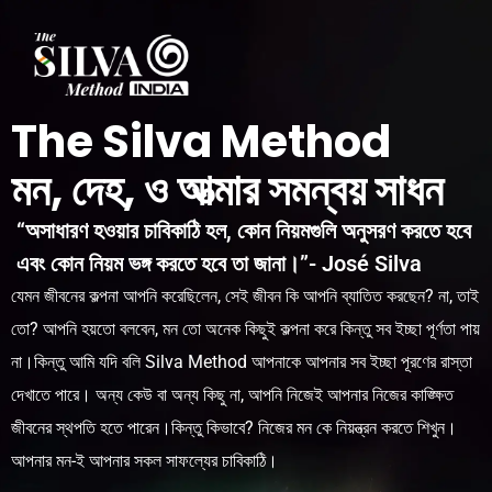
The Silva Method
মন, দেহ, ও আত্মার সমন্বয় সাধন
“অসাধারণ হওয়ার চাবিকাঠি হল, কোন নিয়মগুলি অনুসরণ করতে হবে
এবং কোন নিয়ম ভঙ্গ করতে হবে তা জানা।”- José Silva
যেমন জীবনের কল্পনা আপনি করেছিলেন, সেই জীবন কি আপনি ব্যাতিত করছেন? না, তাই
তো? আপনি হয়তো বলবেন, মন তো অনেক কিছুই কল্পনা করে কিন্তু সব ইচ্ছা পূর্ণতা পায়
না।কিন্তু আমি যদি বলি Silva Method আপনাকে আপনার সব ইচ্ছা পূরণের রাস্তা
দেখাতে পারে। অন্য কেউ বা অন্য কিছু না, আপনি নিজেই আপনার নিজের কাঙ্ক্ষিত
জীবনের স্থপতি হতে পারেন।কিন্তু কিভাবে? নিজের মন কে নিয়ন্ত্রন করতে শিখুন।
আপনার মন-ই আপনার সকল সাফল্যের চাবিকাঠি।