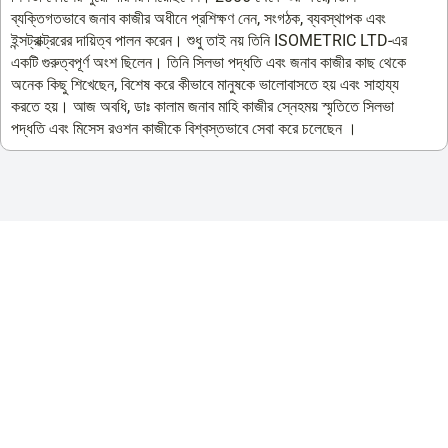
ব্যক্তিগতভাবে জনাব কাজীর অধীনে প্রশিক্ষণ নেন, সংগঠক, ব্যবস্থাপক এবং
ইন্সট্রাক্ট্ররের দায়িত্ব পালন করেন। শুধু তাই নয় তিনি ISOMETRIC LTD-এর
একটি গুরুত্বপূর্ণ অংশ ছিলেন। তিনি সিলভা পদ্ধতি এবং জনাব কাজীর কাছ থেকে
অনেক কিছু শিখেছেন, বিশেষ করে কীভাবে মানুষকে ভালোবাসতে হয় এবং সাহায্য
করতে হয়। আজ অবধি, ডাঃ কালাম জনাব মাহি কাজীর স্নেহময় স্মৃতিতে সিলভা
পদ্ধতি এবং মিসেস রওশন কাজীকে বিশ্বস্তভাবে সেবা করে চলেছেন ।
Silva Method- এ অংশগ্রহণকারীরা কি
বলছে জানুন
“সিলভা মেথডে অংশগ্রহণ করার পরে, আমি অনেক চ্যালেঞ্জ অতিক্রম করেছি,
বিশেষ করে বিষণ্নতার সাথে মোকাবিলা করা!”