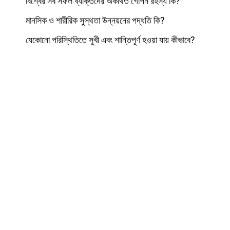
বিশ্বের সব সফল ব্যক্তিদের অকথিত গোপন রহস্য কি?
মানসিক ও শারীরিক সুস্থতা উন্নয়নের পদ্ধতি কি?
যেকোনো পরিস্থিতিতে সুখী এবং শান্তিপূর্ণ হওয়া যায় কীভাবে?
বিশেষ Offer
বিনামূল্যে দুটি Meditation Exercise- এর উপকারিতা পেয়ে যান
মন,শরীর, ও আত্মার রিলাক্সেশন মেডিটেশন
স্ট্রেস উপশমকারী মেডিটেশন