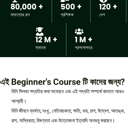
80,000 +
500 +
120 +
সাফল্যের গল্প
প্রশিক্ষক
দেশ
12 M +
1 M +
স্নাতক
প্রশংসাপত্র
এই Beginner's Course টি কাদের জন্য?
যিনি সিলভা পদ্ধতির কথা শুনেছেন এবং এই পদ্ধতি সম্পর্কে জানতে আরও
আগ্রহী।
যিনি জীবনে ব্যর্থতা, দঃখু , নেতিবাচকতা, ক্ষতি, ভয়, চাপ, উদ্বেগ, আতঙ্ক,
রাগ, অস্থিরতা, বিষণ্নতা এবং উত্তেজনা ইত্যাদি অনভবু করছেন।